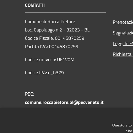
CONTATTI
Comune di Rocca Pietore
Prenotaz
Loc. Capoluogo n.2 - 32023 - BL
Segnalazi
Codice Fiscale: 00145870259
Leggi le 
Partita IVA: 00145870259
Richiesta
Codice univoco: UF1V0M
Codice IPA: c_h379
PEC:
comune.roccapietore.bl@pecveneto.it
Centralino Unico: +39 0437 721178
Questo sito 
sito