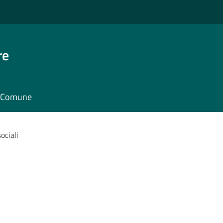
re
il Comune
ociali