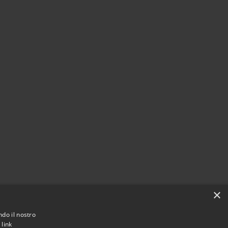
×
ndo il nostro
.
link