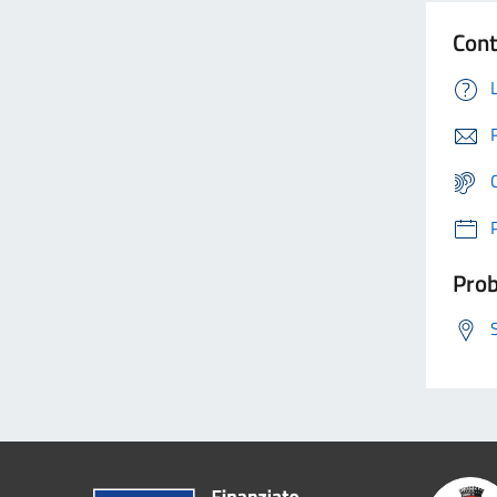
Cont
Prob