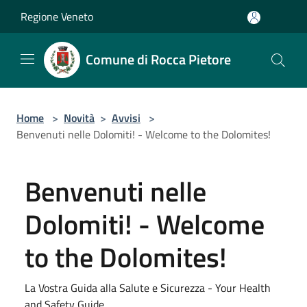
Salta al contenuto principale
Regione Veneto
Comune di Rocca Pietore
Home
>
Novità
>
Avvisi
>
Benvenuti nelle Dolomiti! - Welcome to the Dolomites!
Benvenuti nelle
Dolomiti! - Welcome
to the Dolomites!
La Vostra Guida alla Salute e Sicurezza - Your Health
and Safety Guide