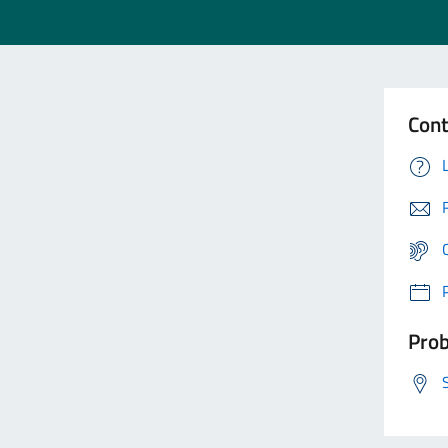
Cont
Prob