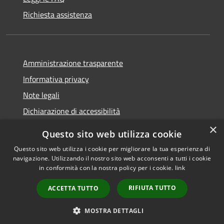
Richiesta assistenza
Amministrazione trasparente
Informativa privacy
Note legali
Dichiarazione di accessibilità
×
Questo sito web utilizza cookie
Questo sito web utilizza i cookie per migliorare la tua esperienza di
navigazione. Utilizzando il nostro sito web acconsenti a tutti i cookie
RSS
Copyright © 2026 • Comune di
in conformità con la nostra policy per i cookie.
link
Accessibilità
Rocca Pietore • Powered by
Privacy
Municipium
Accesso
•
RIFIUTA TUTTO
ACCETTA TUTTO
Cookie
redazione
Mappa del sito
MOSTRA DETTAGLI