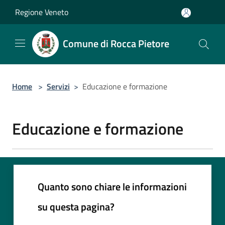
Salta al contenuto principale
Regione Veneto
Comune di Rocca Pietore
Home
>
Servizi
>
Educazione e formazione
Educazione e formazione
Quanto sono chiare le informazioni
su questa pagina?