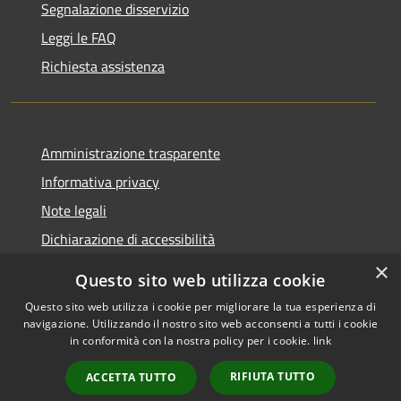
Segnalazione disservizio
Leggi le FAQ
Richiesta assistenza
Amministrazione trasparente
Informativa privacy
Note legali
Dichiarazione di accessibilità
×
Questo sito web utilizza cookie
Questo sito web utilizza i cookie per migliorare la tua esperienza di
navigazione. Utilizzando il nostro sito web acconsenti a tutti i cookie
RSS
Copyright © 2026 • Comune di
in conformità con la nostra policy per i cookie.
link
Accessibilità
Rocca Pietore • Powered by
Privacy
Municipium
Accesso
•
RIFIUTA TUTTO
ACCETTA TUTTO
Cookie
redazione