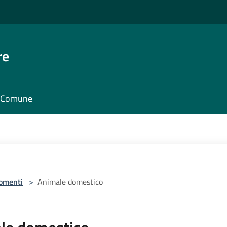
re
il Comune
omenti
>
Animale domestico