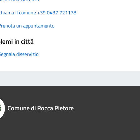
Chiama il comune +39 0437 721178
Prenota un appuntamento
lemi in città
Segnala disservizio
Comune di Rocca Pietore