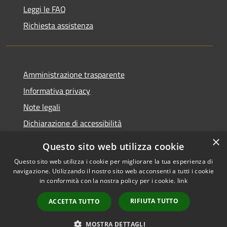
Leggi le FAQ
Richiesta assistenza
Amministrazione trasparente
Informativa privacy
Note legali
Dichiarazione di accessibilità
×
Questo sito web utilizza cookie
Questo sito web utilizza i cookie per migliorare la tua esperienza di
navigazione. Utilizzando il nostro sito web acconsenti a tutti i cookie
RSS
Copyright © 2026 • Comune di
in conformità con la nostra policy per i cookie.
link
Accessibilità
Rocca Pietore • Powered by
Privacy
Municipium
Accesso
•
RIFIUTA TUTTO
ACCETTA TUTTO
Cookie
redazione
Mappa del sito
MOSTRA DETTAGLI