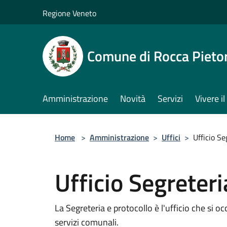
Salta al contenuto principale
Regione Veneto
Comune di Rocca Pieto
Amministrazione
Novità
Servizi
Vivere 
Home
>
Amministrazione
>
Uffici
>
Ufficio Se
Ufficio Segreteri
La Segreteria e protocollo è l'ufficio che si oc
servizi comunali.