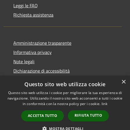
Leggi le FAQ
Richiesta assistenza
Amministrazione trasparente
Informativa privacy
Note legali
Dichiarazione di accessibilità
×
Questo sito web utilizza cookie
Questo sito web utilizza i cookie per migliorare la tua esperienza di
navigazione. Utilizzando il nostro sito web acconsenti a tutti i cookie
RSS
Copyright © 2026 • Comune di
in conformità con la nostra policy per i cookie.
link
Accessibilità
Rocca Pietore • Powered by
Privacy
Municipium
Accesso
•
RIFIUTA TUTTO
ACCETTA TUTTO
Cookie
redazione
Mappa del sito
MOSTRA DETTAGLI