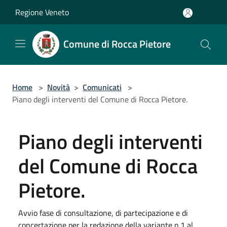
Salta al contenuto principale
Regione Veneto
Comune di Rocca Pietore
Home
>
Novità
>
Comunicati
>
Piano degli interventi del Comune di Rocca Pietore.
Piano degli interventi
del Comune di Rocca
Pietore.
Avvio fase di consultazione, di partecipazione e di
concertazione per la redazione della variante n.1 al