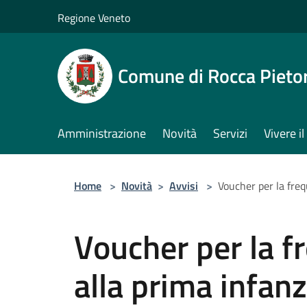
Salta al contenuto principale
Regione Veneto
Comune di Rocca Pieto
Amministrazione
Novità
Servizi
Vivere 
Home
>
Novità
>
Avvisi
>
Voucher per la fre
Voucher per la f
alla prima infan