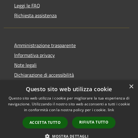
Leggi le FAQ
Richiesta assistenza
Amministrazione trasparente
Informativa privacy
Note legali
Dichiarazione di accessibilità
×
Questo sito web utilizza cookie
Questo sito web utilizza i cookie per migliorare la tua esperienza di
navigazione. Utilizzando il nostro sito web acconsenti a tutti i cookie
RSS
Copyright © 2026 • Comune di
in conformità con la nostra policy per i cookie.
link
Accessibilità
Rocca Pietore • Powered by
Privacy
Municipium
Accesso
•
RIFIUTA TUTTO
ACCETTA TUTTO
Cookie
redazione
Mappa del sito
MOSTRA DETTAGLI