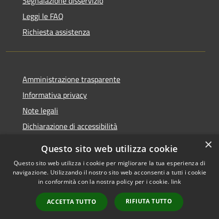
Segnalazione disservizio
Leggi le FAQ
Richiesta assistenza
Amministrazione trasparente
Informativa privacy
Note legali
Dichiarazione di accessibilità
×
Questo sito web utilizza cookie
Questo sito web utilizza i cookie per migliorare la tua esperienza di
navigazione. Utilizzando il nostro sito web acconsenti a tutti i cookie
RSS
Copyright © 2026 • Comune di
in conformità con la nostra policy per i cookie.
link
Accessibilità
Rocca Pietore • Powered by
Privacy
Municipium
Accesso
•
RIFIUTA TUTTO
ACCETTA TUTTO
Cookie
redazione