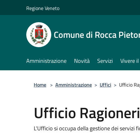
Salta al contenuto principale
Regione Veneto
Comune di Rocca Pieto
Amministrazione
Novità
Servizi
Vivere 
Home
>
Amministrazione
>
Uffici
>
Ufficio R
Ufficio Ragioner
L'Ufficio si occupa della gestione dei servizi fi