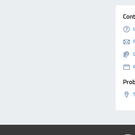
Cont
Prob