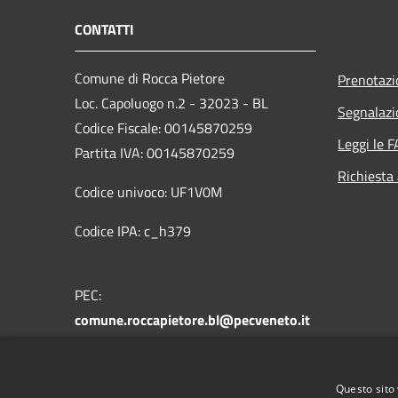
CONTATTI
Comune di Rocca Pietore
Prenotaz
Loc. Capoluogo n.2 - 32023 - BL
Segnalazi
Codice Fiscale: 00145870259
Leggi le 
Partita IVA: 00145870259
Richiesta
Codice univoco: UF1V0M
Codice IPA: c_h379
PEC:
comune.roccapietore.bl@pecveneto.it
Centralino Unico: +39 0437 721178
Questo sito 