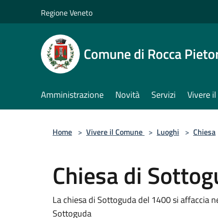
Salta al contenuto principale
Regione Veneto
Comune di Rocca Pieto
Amministrazione
Novità
Servizi
Vivere 
Home
>
Vivere il Comune
>
Luoghi
>
Chiesa
Chiesa di Sotto
La chiesa di Sottoguda del 1400 si affaccia ne
Sottoguda