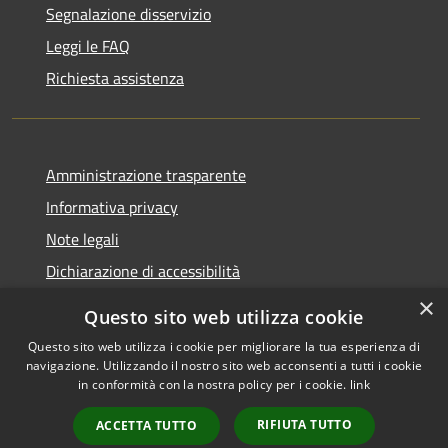
Segnalazione disservizio
Leggi le FAQ
Richiesta assistenza
Amministrazione trasparente
Informativa privacy
Note legali
Dichiarazione di accessibilità
×
Questo sito web utilizza cookie
Questo sito web utilizza i cookie per migliorare la tua esperienza di
navigazione. Utilizzando il nostro sito web acconsenti a tutti i cookie
RSS
Copyright © 2026 • Comune di
in conformità con la nostra policy per i cookie.
link
Accessibilità
Rocca Pietore • Powered by
Privacy
Municipium
Accesso
•
RIFIUTA TUTTO
ACCETTA TUTTO
Cookie
redazione