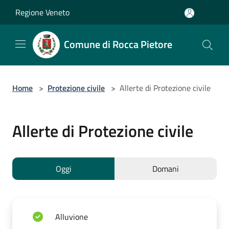
Salta al contenuto principale
Regione Veneto
Comune di Rocca Pietore
Home
>
Protezione civile
>
Allerte di Protezione civile
Allerte di Protezione civile
Oggi
Domani
Alluvione