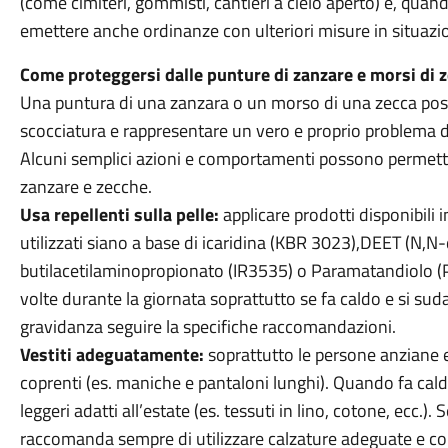
(come cimiteri, gommisti, cantieri a cielo aperto) e, qua
emettere anche ordinanze con ulteriori misure in situazion
Come proteggersi dalle punture di zanzare e morsi di 
Una puntura di una zanzara o un morso di una zecca pos
scocciatura e rappresentare un vero e proprio problema di
Alcuni semplici azioni e comportamenti possono permetter
zanzare e zecche.
Usa repellenti sulla pelle:
applicare prodotti disponibili 
utilizzati siano a base di icaridina (KBR 3023),DEET (N,
butilacetilaminopropionato (IR3535) o Paramatandiolo (PM
volte durante la giornata soprattutto se fa caldo e si suda
gravidanza seguire la specifiche raccomandazioni.
Vestiti adeguatamente:
soprattutto le persone anziane e 
coprenti (es. maniche e pantaloni lunghi). Quando fa cald
leggeri adatti all’estate (es. tessuti in lino, cotone, ecc.)
raccomanda sempre di utilizzare calzature adeguate e cop