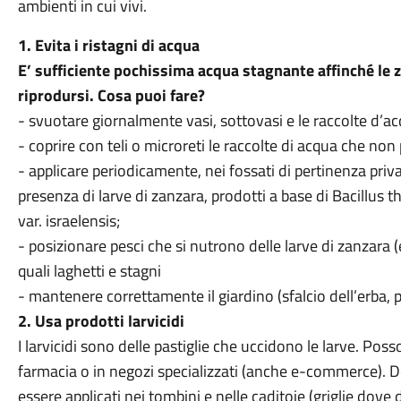
ambienti in cui vivi.
1. Evita i ristagni di acqua
E’ sufficiente pochissima acqua stagnante affinché le 
riprodursi. Cosa puoi fare?
- svuotare giornalmente vasi, sottovasi e le raccolte d’ac
- coprire con teli o microreti le raccolte di acqua che no
- applicare periodicamente, nei fossati di pertinenza pri
presenza di larve di zanzara, prodotti a base di Bacillus t
var. israelensis;
- posizionare pesci che si nutrono delle larve di zanzara (
quali laghetti e stagni
- mantenere correttamente il giardino (sfalcio dell’erba, p
2. Usa prodotti larvicidi
I larvicidi sono delle pastiglie che uccidono le larve. Poss
farmacia o in negozi specializzati (anche e-commerce).
essere applicati nei tombini e nelle caditoie (griglie dove