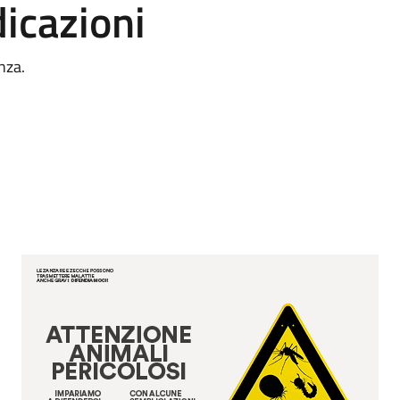
dicazioni
nza.