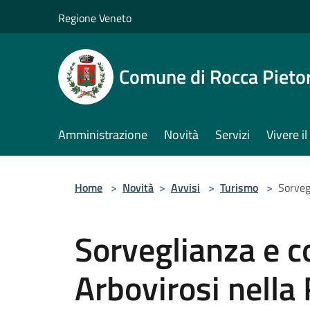
Salta al contenuto principale
Regione Veneto
Comune di Rocca Pieto
Amministrazione
Novità
Servizi
Vivere 
Home
>
Novità
>
Avvisi
>
Turismo
>
Sorvegl
Sorveglianza e co
Arbovirosi nella