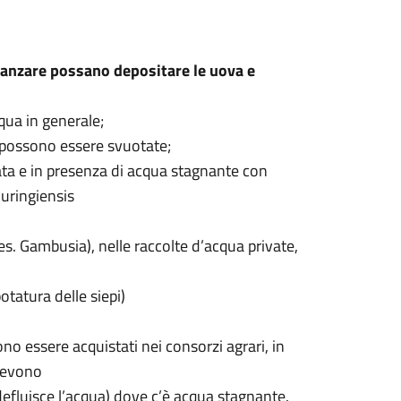
zanzare possano depositare le uova e
qua in generale;
n possono essere svuotate;
vata e in presenza di acqua stagnante con
huringiensis
es. Gambusia), nelle raccolte d’acqua private,
otatura delle siepi)
ono essere acquistati nei consorzi agrari, in
 Devono
 defluisce l’acqua) dove c’è acqua stagnante.