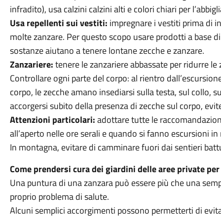
infradito), usa calzini calzini alti e colori chiari per l’abbi
Usa repellenti sui vestiti:
impregnare i vestiti prima di in
molte zanzare. Per questo scopo usare prodotti a base di
sostanze aiutano a tenere lontane zecche e zanzare.
Zanzariere:
tenere le zanzariere abbassate per ridurre le 
Controllare ogni parte del corpo: al rientro dall’escursio
corpo, le zecche amano insediarsi sulla testa, sul collo, su
accorgersi subito della presenza di zecche sul corpo, evite
Attenzioni particolari:
adottare tutte le raccomandazioni
all’aperto nelle ore serali e quando si fanno escursioni i
In montagna, evitare di camminare fuori dai sentieri battu
Come prendersi cura dei giardini delle aree private per 
Una puntura di una zanzara può essere più che una sempl
proprio problema di salute.
Alcuni semplici accorgimenti possono permetterti di evita