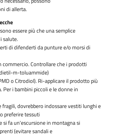
ndo necessario, possono
i di allerta.
zecche
sono essere più che una semplice
 salute.
ti di difenderti da punture e/o morsi di
in commercio. Controllare che i prodotti
N-dietil-m-toluammide)
D o Citrodiol). Ri-applicare il prodotto più
. Per i bambini piccoli e le donne in
fragili, dovrebbero indossare vestiti lunghi e
o preferire tessuti
. Se si fa un'escursione in montagna si
renti (evitare sandali e