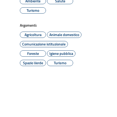
Ambiente
Salute
Turismo
Argomenti:
Agricoltura
Animale domestico
Comunicazione istituzionale
Foreste
Igiene pubblica
Spazio Verde
Turismo