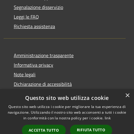
Segnalazione disservizio
Leggi le FAQ
Richiesta assistenza
Amministrazione trasparente
Informativa privacy
Note legali
Dichiarazione di accessibilità
×
Questo sito web utilizza cookie
Questo sito web utilizza i cookie per migliorare la tua esperienza di
navigazione. Utilizzando il nostro sito web acconsenti a tutti i cookie
RSS
Copyright © 2026 • Comune di
in conformità con la nostra policy per i cookie.
link
Accessibilità
Rocca Pietore • Powered by
Privacy
Municipium
Accesso
•
RIFIUTA TUTTO
ACCETTA TUTTO