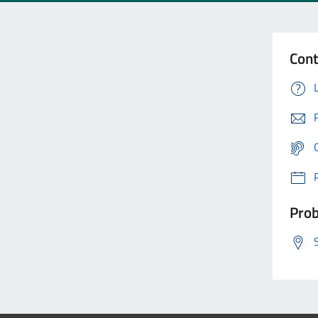
Cont
Prob