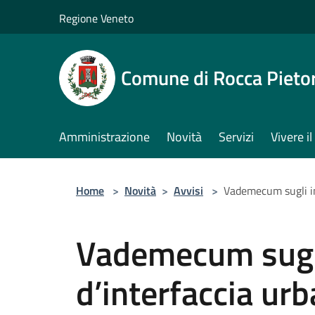
Salta al contenuto principale
Regione Veneto
Comune di Rocca Pieto
Amministrazione
Novità
Servizi
Vivere 
Home
>
Novità
>
Avvisi
>
Vademecum sugli in
Vademecum sugli
d’interfaccia ur