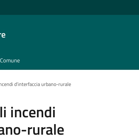
re
il Comune
cendi d’interfaccia urbano-rurale
 incendi
bano-rurale